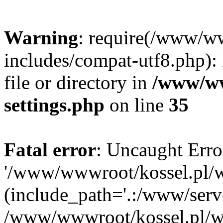
Warning
: require(/www/w
includes/compat-utf8.php): 
file or directory in
/www/ww
settings.php
on line
35
Fatal error
: Uncaught Erro
'/www/wwwroot/kossel.pl/w
(include_path='.:/www/serve
/www/wwwroot/kossel.pl/wp-