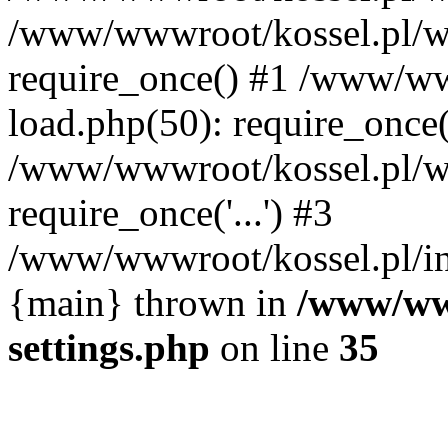
/www/wwwroot/kossel.pl/w
require_once() #1 /www/ww
load.php(50): require_once('
/www/wwwroot/kossel.pl/wp
require_once('...') #3
/www/wwwroot/kossel.pl/inde
{main} thrown in
/www/www
settings.php
on line
35