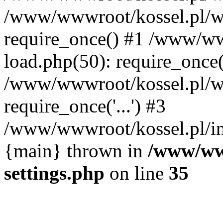
/www/wwwroot/kossel.pl/w
require_once() #1 /www/ww
load.php(50): require_once('
/www/wwwroot/kossel.pl/wp
require_once('...') #3
/www/wwwroot/kossel.pl/inde
{main} thrown in
/www/www
settings.php
on line
35