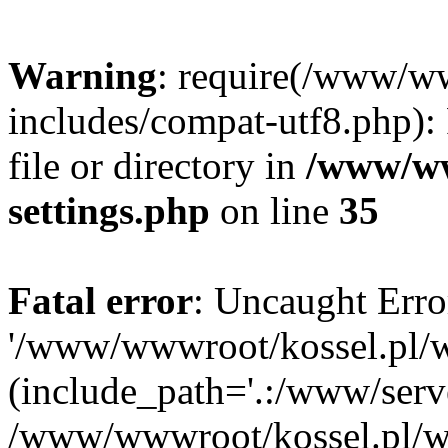
Warning
: require(/www/w
includes/compat-utf8.php): 
file or directory in
/www/ww
settings.php
on line
35
Fatal error
: Uncaught Erro
'/www/wwwroot/kossel.pl/w
(include_path='.:/www/serve
/www/wwwroot/kossel.pl/wp-